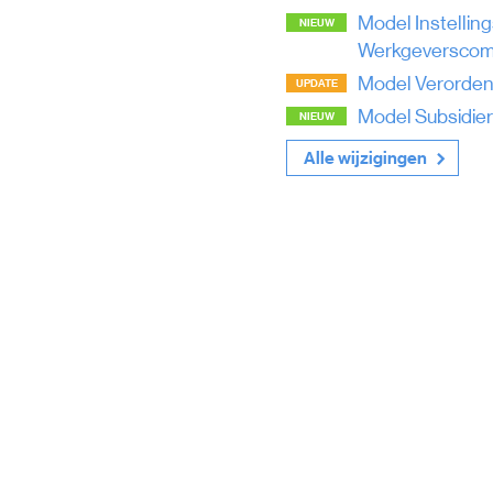
Model Instellin
Werkgeverscommi
Model Verordeni
Model Subsidiere
Alle wijzigingen