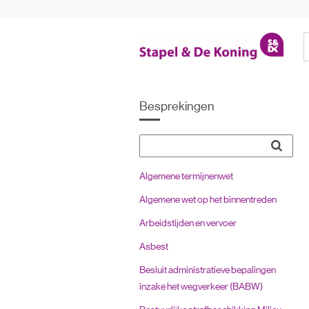
Besprekingen
Algemene termijnenwet
Algemene wet op het binnentreden
Arbeidstijden en vervoer
Asbest
Besluit administratieve bepalingen
inzake het wegverkeer (BABW)