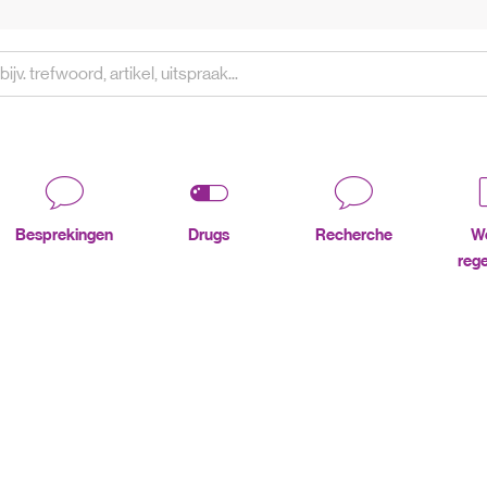
Besprekingen
Drugs
Recherche
We
rege