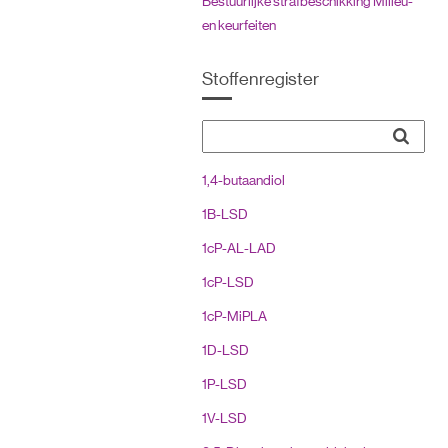
Bestuurlijke strafbeschikking Milieu-
en keurfeiten
Burgerlijk recht: Benoemde
Stoffenregister
overeenkomsten
Burgerlijk recht: Rechtspersonen
Burgerlijk recht: Vermogensrecht
1,4-butaandiol
Civiele procedure
1B-LSD
Compositietekening
1cP-AL-LAD
Geneesmiddelenwet
1cP-LSD
Kentekenreglement (KR)
1cP-MiPLA
Luchtvaart
1D-LSD
Meststoffenwet
1P-LSD
Nederlands recht, inleiding
1V-LSD
Opiumwet