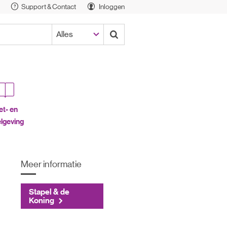
Support & Contact
Inloggen
t- en
lgeving
Meer informatie
Stapel & de
Koning