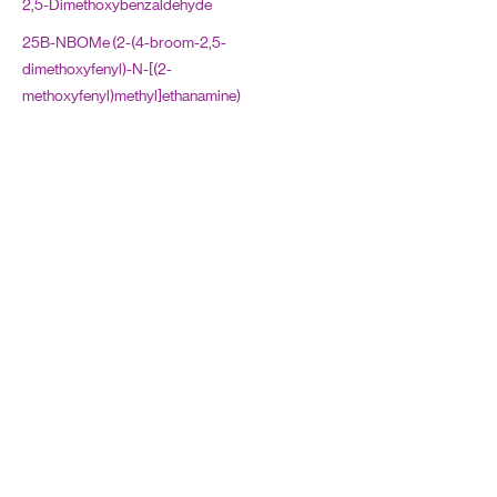
2,5-Dimethoxybenzaldehyde
Rechtsgeschiedenis
25B-NBOMe (2-(4-broom-2,5-
Regeling voertuigen
dimethoxyfenyl)-N-[(2-
Reglement rijbewijzen (RR)
methoxyfenyl)methyl]ethanamine)
Reglement verkeersregels en
25C-NBOMe
verkeerstekens 1990 (RVV 1990)
25I-NBOMe (2-(4-jood-2,5-
Spoorwegwetgeving
dimethoxyfenyl)-N-[(2-
methoxyfenyl)methyl]ethanamine)
Staats- en bestuursrecht
2-AI
Straffen en maatregelen
2-broom-4-methylpropiofenon
Strafvordering: I Strafproces
2C-B (2,5-dimethoxy-4-
Strafvordering: II Betrokkenen
broomfenethylamine)
Strafvordering: III Verdachte
2C-B-FLY
Strafvordering: IV Soorten
2C-C
vooronderzoek
2C-D
Strafvordering: V Vervolging