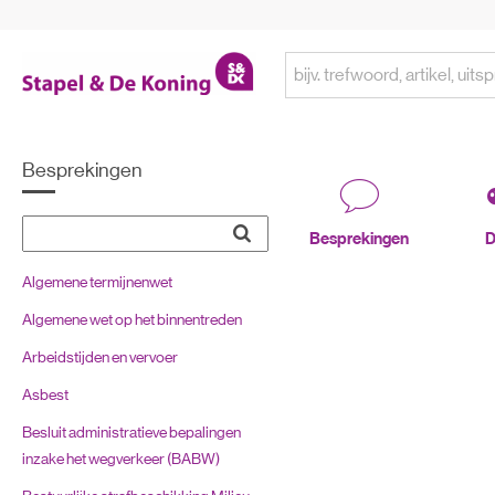
Besprekingen
Besprekingen
D
Algemene termijnenwet
Algemene wet op het binnentreden
Arbeidstijden en vervoer
Asbest
Besluit administratieve bepalingen
inzake het wegverkeer (BABW)