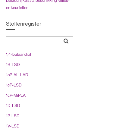
Bestuurlijke strafbeschikking Milieu-
en keurfeiten
Burgerlijk recht: Benoemde
Stoffenregister
overeenkomsten
Burgerlijk recht: Rechtspersonen
Burgerlijk recht: Vermogensrecht
1,4-butaandiol
Civiele procedure
1B-LSD
Compositietekening
1cP-AL-LAD
Geneesmiddelenwet
1cP-LSD
Kentekenreglement (KR)
1cP-MiPLA
Luchtvaart
1D-LSD
Meststoffenwet
1P-LSD
Nederlands recht, inleiding
1V-LSD
Opiumwet