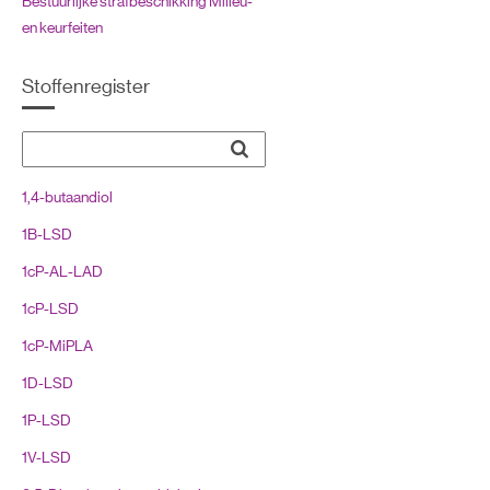
Bestuurlijke strafbeschikking Milieu-
en keurfeiten
Burgerlijk recht: Benoemde
Stoffenregister
overeenkomsten
Burgerlijk recht: Rechtspersonen
Burgerlijk recht: Vermogensrecht
1,4-butaandiol
Civiele procedure
1B-LSD
Compositietekening
1cP-AL-LAD
Geneesmiddelenwet
1cP-LSD
Kentekenreglement (KR)
1cP-MiPLA
Luchtvaart
1D-LSD
Meststoffenwet
1P-LSD
Nederlands recht, inleiding
1V-LSD
Opiumwet