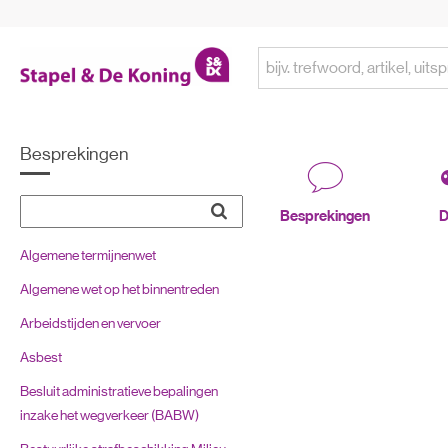
Besprekingen
Besprekingen
D
Algemene termijnenwet
Algemene wet op het binnentreden
Arbeidstijden en vervoer
Asbest
Besluit administratieve bepalingen
inzake het wegverkeer (BABW)