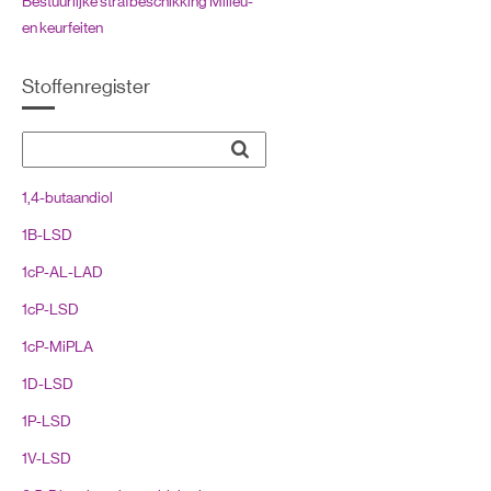
Bestuurlijke strafbeschikking Milieu-
en keurfeiten
Burgerlijk recht: Benoemde
Stoffenregister
overeenkomsten
Burgerlijk recht: Rechtspersonen
Burgerlijk recht: Vermogensrecht
1,4-butaandiol
Civiele procedure
1B-LSD
Compositietekening
1cP-AL-LAD
Geneesmiddelenwet
1cP-LSD
Kentekenreglement (KR)
1cP-MiPLA
Luchtvaart
1D-LSD
Meststoffenwet
1P-LSD
Nederlands recht, inleiding
1V-LSD
Opiumwet