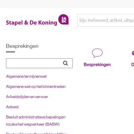
Besprekingen
Besprekingen
D
Algemene termijnenwet
Algemene wet op het binnentreden
Arbeidstijden en vervoer
Asbest
Besluit administratieve bepalingen
inzake het wegverkeer (BABW)